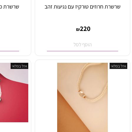
שרת חרוזים טורקיז עם נגיעות זהב
שרשרת פנינים 
0
220
₪
הוסף לסל
הו
לאי
אזל במלאי