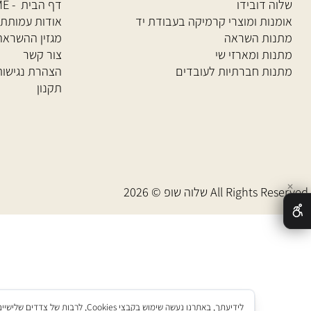
וג
מידע
 דובידו
דף הבית - HOME
ות ומוצרי קרמיקה
בעבודת יד
אודות עמותת שלוה
ת השראה
מגזין ההשראה של 
ת ומארזי שי
צור קשר
ת חברתיות לעובדים
הצהרת נגישות
תקנון
20 All Rights Reserved