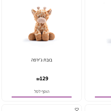
בובת ג'ירפה
129
₪