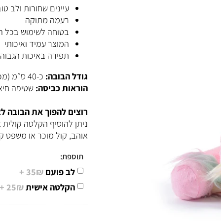
מעוצבת בהתאמה לחיבוק
עיינים שחורות ולב טוב
רעמה מתוקה
בטוחה לשימוש בכל הגיל
המוצר עמיד ואיכותי
תפירה באיכות הגבוהה ב
גודל הבובה:
כ-40 ס״מ (מכף רגל ועד ראש).
הוראות
כביסה
:
שטיפה חיצוני
רוצים להפוך את הבובה לאיש
ניתן להוסיף הקלטה קולית אי
אוהב, קול מוכר או משפט קטן
תוספת:
לב פועם
35₪ +
הקלטה אישית
25₪ +