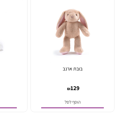
הוסף לסל
הו
בובת ארנב
בוב
9
129