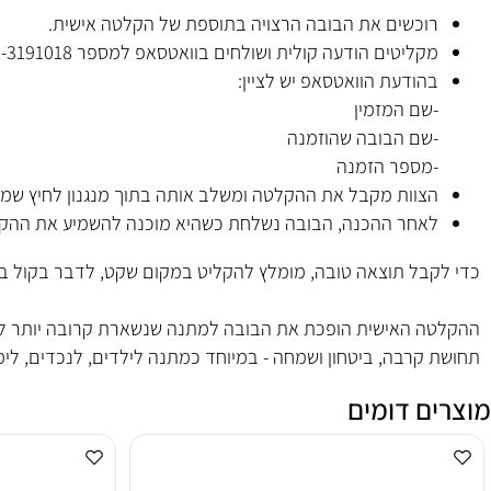
 יכולה להיות ברכה קצרה, משפט אהוב, מסר מרגש, קול של הורה,
ובד:
וכשים את הבובה הרצויה בתוספת של הקלטה אישית.
קליטים הודעה קולית ושולחים בוואטסאפ למספר 052-3191018.
הודעת הוואטסאפ יש לציין:
שם המזמין
שם הבובה שהוזמנה
מספר הזמנה
צוות מקבל את ההקלטה ומשלב אותה בתוך מנגנון לחיץ שמוכנס ל
אחר ההכנה, הבובה נשלחת כשהיא מוכנה להשמיע את ההקלטה ה
בל תוצאה טובה, מומלץ להקליט במקום שקט, לדבר בקול ברור, ל
 האישית הופכת את הבובה למתנה שנשארת קרובה יותר ללב. הילד
קרבה, ביטחון ושמחה - במיוחד כמתנה לילדים, לנכדים, לימי הול
ם דומים