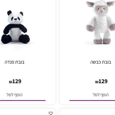
ת כבשה
בובת פנדה
129
12
₪
₪