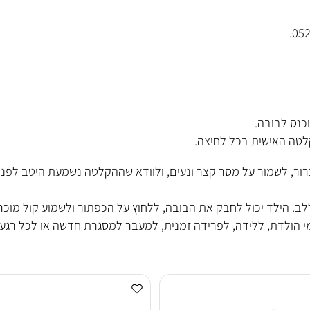
 סבא, סבתא, אח, אחות או כל אדם קרוב שרוצים להשאיר ליד הי
בובה.
אישית בכל לחיצה.
שמור על מסר קצר ונעים, ולוודא שההקלטה נשמעת היטב לפני ה
 יכול לחבק את הבובה, ללחוץ על הכפתור ולשמוע קול מוכר, בר
דת, ללידה, לפרידה זמנית, למעבר למסגרת חדשה או לכל רגע שבו 