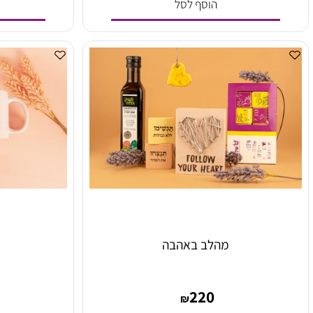
5
320
₪
הוסף לסל
הו
מהלב באהבה
מו