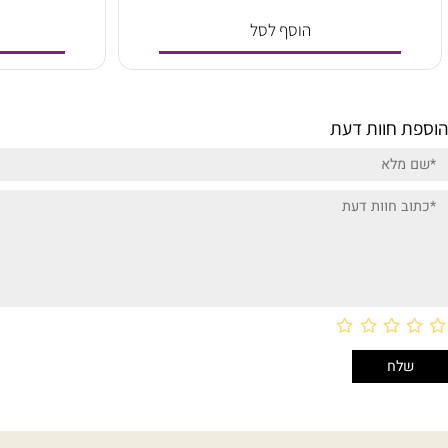
5
220
₪
הוסף לסל
הו
וות דעת